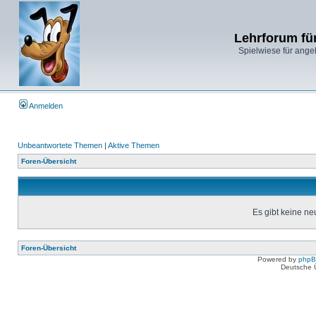
Lehrforum fü
Spielwiese für ange
Anmelden
Unbeantwortete Themen
|
Aktive Themen
Foren-Übersicht
Es gibt keine n
Foren-Übersicht
Powered by
php
Deutsche 