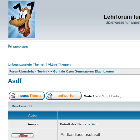
Lehrforum fü
Spielwiese für ange
Anmelden
Unbeantwortete Themen
|
Aktive Themen
Foren-Übersicht
»
Technik
»
Geniale Ozon Generatoren Eigenbauten
Asdf
Seite
1
von
1
[ 1 Beitrag ]
Druckansicht
Autor
tempo
Betreff des Beitrags:
Asdf
Asdfasdfasdfasdfasdf