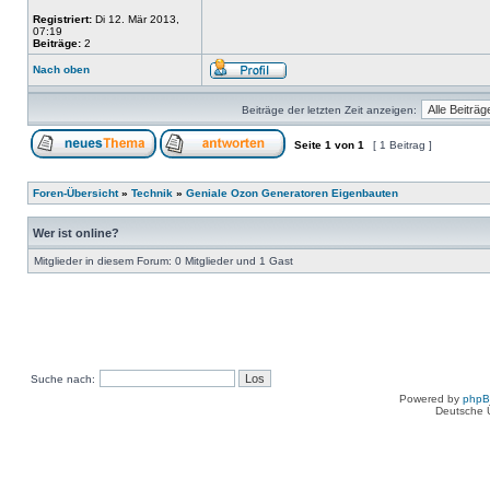
Registriert:
Di 12. Mär 2013,
07:19
Beiträge:
2
Nach oben
Beiträge der letzten Zeit anzeigen:
Seite
1
von
1
[ 1 Beitrag ]
Foren-Übersicht
»
Technik
»
Geniale Ozon Generatoren Eigenbauten
Wer ist online?
Mitglieder in diesem Forum: 0 Mitglieder und 1 Gast
Suche nach:
Powered by
php
Deutsche 