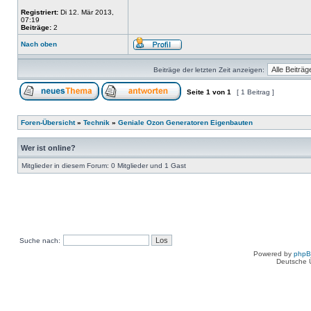
Registriert:
Di 12. Mär 2013,
07:19
Beiträge:
2
Nach oben
Beiträge der letzten Zeit anzeigen:
Seite
1
von
1
[ 1 Beitrag ]
Foren-Übersicht
»
Technik
»
Geniale Ozon Generatoren Eigenbauten
Wer ist online?
Mitglieder in diesem Forum: 0 Mitglieder und 1 Gast
Suche nach:
Powered by
php
Deutsche 