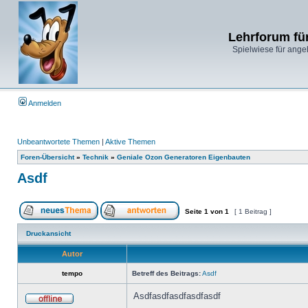
Lehrforum fü
Spielwiese für ange
Anmelden
Unbeantwortete Themen
|
Aktive Themen
Foren-Übersicht
»
Technik
»
Geniale Ozon Generatoren Eigenbauten
Asdf
Seite
1
von
1
[ 1 Beitrag ]
Druckansicht
Autor
tempo
Betreff des Beitrags:
Asdf
Asdfasdfasdfasdfasdf