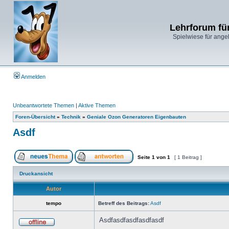
Lehrforum fü
Spielwiese für ange
Anmelden
Unbeantwortete Themen
|
Aktive Themen
Foren-Übersicht
»
Technik
»
Geniale Ozon Generatoren Eigenbauten
Asdf
Seite
1
von
1
[ 1 Beitrag ]
Druckansicht
Autor
tempo
Betreff des Beitrags:
Asdf
Asdfasdfasdfasdfasdf