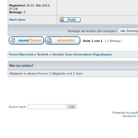
Registriert:
Di 12. Mär 2013,
07:19
Beiträge:
2
Nach oben
Beiträge der letzten Zeit anzeigen:
Seite
1
von
1
[ 1 Beitrag ]
Foren-Übersicht
»
Technik
»
Geniale Ozon Generatoren Eigenbauten
Wer ist online?
Mitglieder in diesem Forum: 0 Mitglieder und 1 Gast
Suche nach:
Powered by
php
Deutsche 