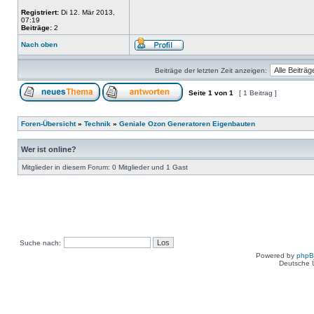
Registriert:
Di 12. Mär 2013,
07:19
Beiträge:
2
Nach oben
Beiträge der letzten Zeit anzeigen:
Seite
1
von
1
[ 1 Beitrag ]
Foren-Übersicht
»
Technik
»
Geniale Ozon Generatoren Eigenbauten
Wer ist online?
Mitglieder in diesem Forum: 0 Mitglieder und 1 Gast
Suche nach:
Powered by
php
Deutsche 