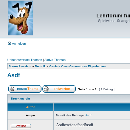
Lehrforum fü
Spielwiese für ange
Anmelden
Unbeantwortete Themen
|
Aktive Themen
Foren-Übersicht
»
Technik
»
Geniale Ozon Generatoren Eigenbauten
Asdf
Seite
1
von
1
[ 1 Beitrag ]
Druckansicht
Autor
tempo
Betreff des Beitrags:
Asdf
Asdfasdfasdfasdfasdf