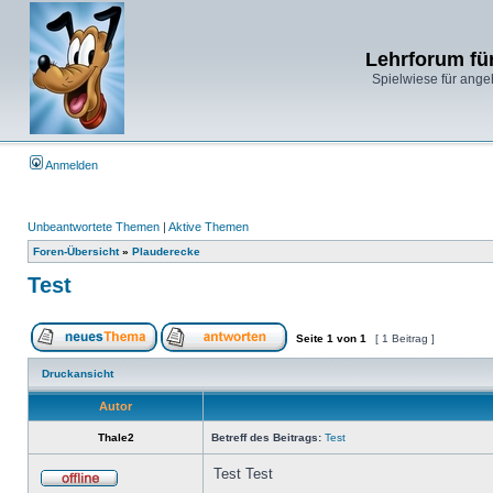
Lehrforum fü
Spielwiese für ange
Anmelden
Unbeantwortete Themen
|
Aktive Themen
Foren-Übersicht
»
Plauderecke
Test
Seite
1
von
1
[ 1 Beitrag ]
Druckansicht
Autor
Thale2
Betreff des Beitrags:
Test
Test Test