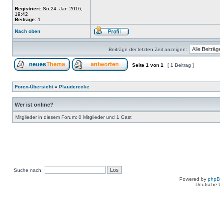
Registriert:
So 24. Jan 2016,
19:42
Beiträge:
1
Nach oben
Beiträge der letzten Zeit anzeigen:
Seite
1
von
1
[ 1 Beitrag ]
Foren-Übersicht
»
Plauderecke
Wer ist online?
Mitglieder in diesem Forum: 0 Mitglieder und 1 Gast
Suche nach:
Powered by
php
Deutsche 