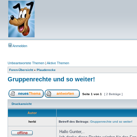
Anmelden
Unbeantwortete Themen
|
Aktive Themen
Foren-Übersicht
»
Plauderecke
Gruppenrechte und so weiter!
Seite
1
von
1
[ 2 Beiträge ]
Druckansicht
Autor
herbi
Betreff des Beitrags:
Gruppenrechte und so weiter!
Hallo Gunter,..