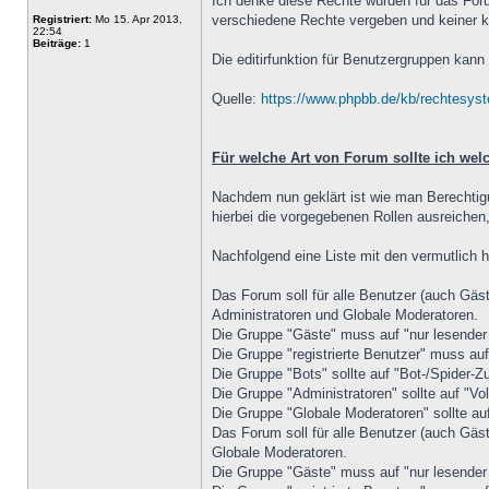
Ich denke diese Rechte würden für das Forum
verschiedene Rechte vergeben und keiner 
Registriert:
Mo 15. Apr 2013,
22:54
Beiträge:
1
Die editirfunktion für Benutzergruppen kan
Quelle:
https://www.phpbb.de/kb/rechtesys
Für welche Art von Forum sollte ich wel
Nachdem nun geklärt ist wie man Berechtigun
hierbei die vorgegebenen Rollen ausreichen
Nachfolgend eine Liste mit den vermutlich h
Das Forum soll für alle Benutzer (auch Gäs
Administratoren und Globale Moderatoren.
Die Gruppe "Gäste" muss auf "nur lesender 
Die Gruppe "registrierte Benutzer" muss au
Die Gruppe "Bots" sollte auf "Bot-/Spider-Z
Die Gruppe "Administratoren" sollte auf "Vol
Die Gruppe "Globale Moderatoren" sollte auf
Das Forum soll für alle Benutzer (auch Gäst
Globale Moderatoren.
Die Gruppe "Gäste" muss auf "nur lesender 