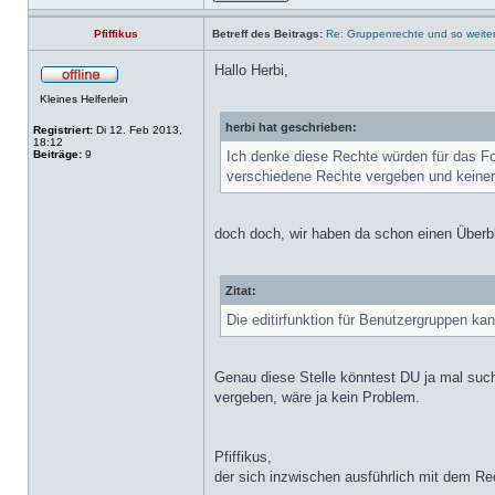
Pfiffikus
Betreff des Beitrags:
Re: Gruppenrechte und so weiter
Hallo Herbi,
Kleines Helferlein
herbi hat geschrieben:
Registriert:
Di 12. Feb 2013,
18:12
Beiträge:
9
Ich denke diese Rechte würden für das For
verschiedene Rechte vergeben und keiner
doch doch, wir haben da schon einen Überb
Zitat:
Die editirfunktion für Benutzergruppen k
Genau diese Stelle könntest DU ja mal suche
vergeben, wäre ja kein Problem.
Pfiffikus,
der sich inzwischen ausführlich mit dem Re