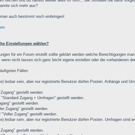
 reichen und du hättest wieder alles im Griff,...die Software hat dafür vorge
kannte sich mehr aus?
n man auch bestimmt noch einbringen!
tem
che Einstellungen wählen?
gen für ein Forum erstellt sollte geklärt werden welche Berechtigungen man s
, wenn nicht lassen sich ganz leicht eigene erstellen oder die vorhandenen 
äufigsten Fällen:
te) lesbar sein, aber nur registrierte Benutzer dürfen Posten. Anhänge und U
Zugang" gestellt werden.
f "Standard Zugang + Umfragen" gestellt werden.
ugang" gestellt werden.
ler Zugang" gestellt werden.
 "Voller Zugang" gestellt werden.
e) lesbar sein, aber nur registrierte Benutzer dürfen Posten. Umfragen sind
Zugang" gestellt werden.