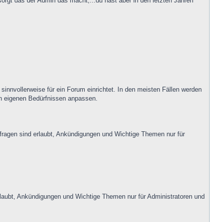
sorgt das der Admin das macht,...du hast aber in den letzten Jahren
innvollerweise für ein Forum einrichtet. In den meisten Fällen werden
den eigenen Bedürfnissen anpassen.
mfragen sind erlaubt, Ankündigungen und Wichtige Themen nur für
 erlaubt, Ankündigungen und Wichtige Themen nur für Administratoren und