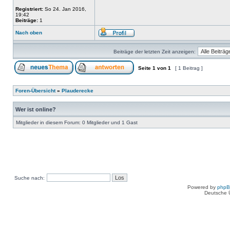
Registriert:
So 24. Jan 2016,
19:42
Beiträge:
1
Nach oben
Beiträge der letzten Zeit anzeigen:
Seite
1
von
1
[ 1 Beitrag ]
Foren-Übersicht
»
Plauderecke
Wer ist online?
Mitglieder in diesem Forum: 0 Mitglieder und 1 Gast
Suche nach:
Powered by
php
Deutsche 