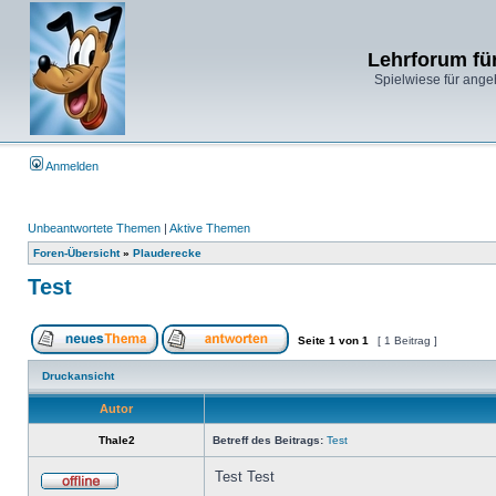
Lehrforum fü
Spielwiese für ange
Anmelden
Unbeantwortete Themen
|
Aktive Themen
Foren-Übersicht
»
Plauderecke
Test
Seite
1
von
1
[ 1 Beitrag ]
Druckansicht
Autor
Thale2
Betreff des Beitrags:
Test
Test Test