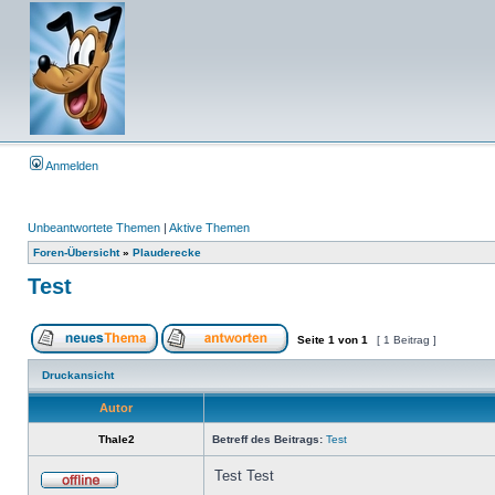
Anmelden
Unbeantwortete Themen
|
Aktive Themen
Foren-Übersicht
»
Plauderecke
Test
Seite
1
von
1
[ 1 Beitrag ]
Druckansicht
Autor
Thale2
Betreff des Beitrags:
Test
Test Test