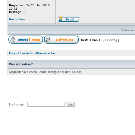
Registriert:
So 24. Jan 2016,
19:42
Beiträge:
1
Nach oben
Beiträge 
Seite
1
von
1
[ 1 Beitrag ]
Foren-Übersicht
»
Plauderecke
Wer ist online?
Mitglieder in diesem Forum: 0 Mitglieder und 1 Gast
Suche nach: