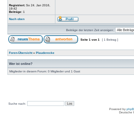
Registriert:
So 24. Jan 2016,
19:42
Beiträge:
1
Nach oben
Beiträge der letzten Zeit anzeigen:
Seite
1
von
1
[ 1 Beitrag ]
Foren-Übersicht
»
Plauderecke
Wer ist online?
Mitglieder in diesem Forum: 0 Mitglieder und 1 Gast
Suche nach:
Powered by
php
Deutsche 