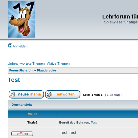
Lehrforum fü
Spielwiese für ange
Anmelden
Unbeantwortete Themen
|
Aktive Themen
Foren-Übersicht
»
Plauderecke
Test
Seite
1
von
1
[ 1 Beitrag ]
Druckansicht
Autor
Thale2
Betreff des Beitrags:
Test
Test Test