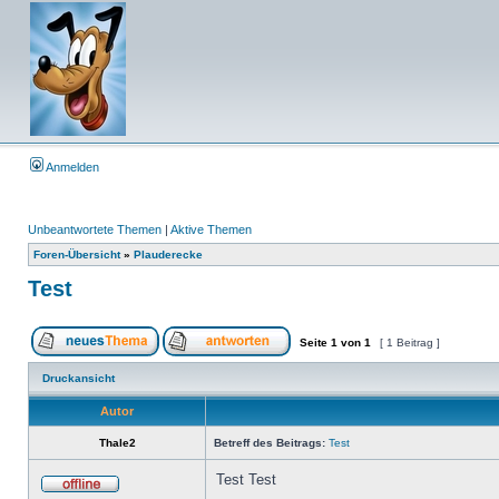
Anmelden
Unbeantwortete Themen
|
Aktive Themen
Foren-Übersicht
»
Plauderecke
Test
Seite
1
von
1
[ 1 Beitrag ]
Druckansicht
Autor
Thale2
Betreff des Beitrags:
Test
Test Test