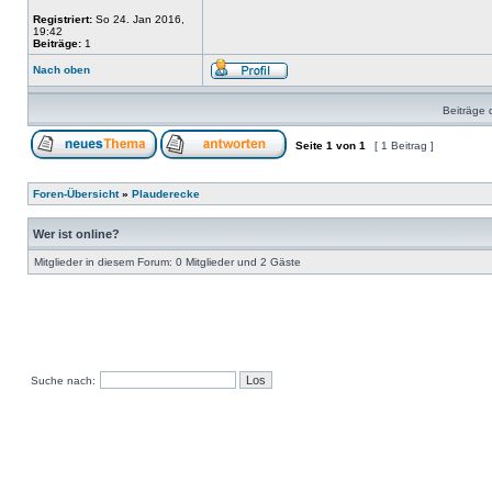
Registriert:
So 24. Jan 2016,
19:42
Beiträge:
1
Nach oben
Beiträge 
Seite
1
von
1
[ 1 Beitrag ]
Foren-Übersicht
»
Plauderecke
Wer ist online?
Mitglieder in diesem Forum: 0 Mitglieder und 2 Gäste
Suche nach: