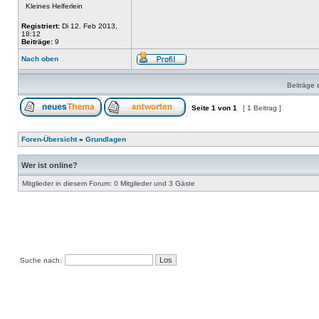
Kleines Helferlein
Registriert:
Di 12. Feb 2013,
18:12
Beiträge:
9
Nach oben
Beiträge 
Seite
1
von
1
[ 1 Beitrag ]
Foren-Übersicht
»
Grundlagen
Wer ist online?
Mitglieder in diesem Forum: 0 Mitglieder und 3 Gäste
Suche nach: