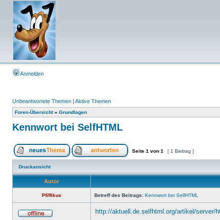
Anmelden
Unbeantwortete Themen
|
Aktive Themen
Foren-Übersicht
»
Grundlagen
Kennwort bei SelfHTML
Seite
1
von
1
[ 1 Beitrag ]
Druckansicht
Autor
Pfiffikus
Betreff des Beitrags:
Kennwort bei SelfHTML
http://aktuell.de.selfhtml.org/artikel/server/