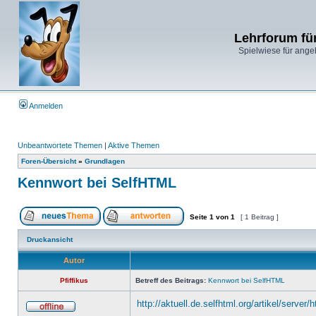
Lehrforum fü
Spielwiese für ange
Anmelden
Unbeantwortete Themen
|
Aktive Themen
Foren-Übersicht
»
Grundlagen
Kennwort bei SelfHTML
Seite
1
von
1
[ 1 Beitrag ]
Druckansicht
Autor
Pfiffikus
Betreff des Beitrags:
Kennwort bei SelfHTML
http://aktuell.de.selfhtml.org/artikel/server/