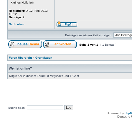
Kleines Helferlein
Registriert:
Di 12. Feb 2013,
18:12
Beiträge:
9
Nach oben
Beiträge der letzten Zeit anzeigen:
Seite
1
von
1
[ 1 Beitrag ]
Foren-Übersicht
»
Grundlagen
Wer ist online?
Mitglieder in diesem Forum: 0 Mitglieder und 1 Gast
Suche nach:
Powered by
php
Deutsche 