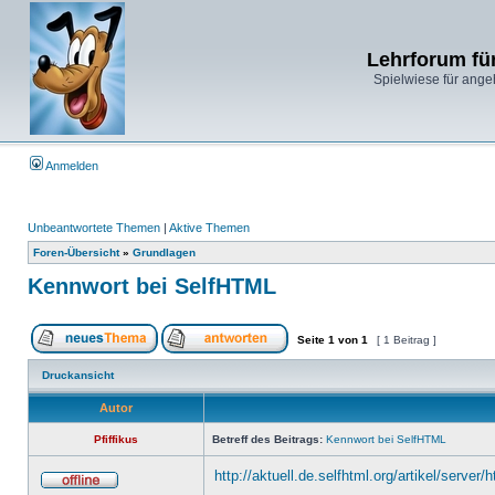
Lehrforum fü
Spielwiese für ange
Anmelden
Unbeantwortete Themen
|
Aktive Themen
Foren-Übersicht
»
Grundlagen
Kennwort bei SelfHTML
Seite
1
von
1
[ 1 Beitrag ]
Druckansicht
Autor
Pfiffikus
Betreff des Beitrags:
Kennwort bei SelfHTML
http://aktuell.de.selfhtml.org/artikel/server/