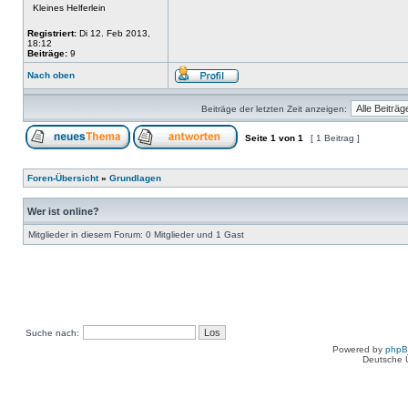
Kleines Helferlein
Registriert:
Di 12. Feb 2013,
18:12
Beiträge:
9
Nach oben
Beiträge der letzten Zeit anzeigen:
Seite
1
von
1
[ 1 Beitrag ]
Foren-Übersicht
»
Grundlagen
Wer ist online?
Mitglieder in diesem Forum: 0 Mitglieder und 1 Gast
Suche nach:
Powered by
php
Deutsche 