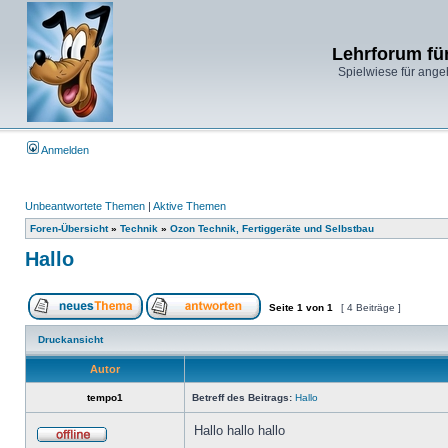
Lehrforum fü
Spielwiese für ange
Anmelden
Unbeantwortete Themen
|
Aktive Themen
Foren-Übersicht
»
Technik
»
Ozon Technik, Fertiggeräte und Selbstbau
Hallo
Seite
1
von
1
[ 4 Beiträge ]
Druckansicht
Autor
tempo1
Betreff des Beitrags:
Hallo
Hallo hallo hallo