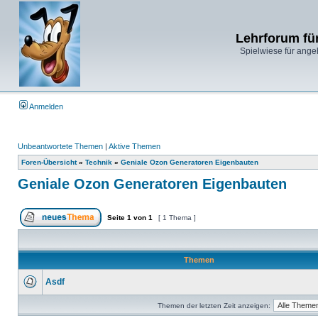
Lehrforum fü
Spielwiese für ange
Anmelden
Unbeantwortete Themen
|
Aktive Themen
Foren-Übersicht
»
Technik
»
Geniale Ozon Generatoren Eigenbauten
Geniale Ozon Generatoren Eigenbauten
Seite
1
von
1
[ 1 Thema ]
Themen
Asdf
Themen der letzten Zeit anzeigen: