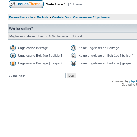
Seite
1
von
1
[ 1 Thema ]
Foren-Übersicht
»
Technik
»
Geniale Ozon Generatoren Eigenbauten
Wer ist online?
Mitglieder in diesem Forum: 0 Mitglieder und 1 Gast
Ungelesene Beiträge
Keine ungelesenen Beiträge
Ungelesene Beiträge [ beliebt ]
Keine ungelesenen Beiträge [ beliebt ]
Ungelesene Beiträge [ gesperrt ]
Keine ungelesenen Beiträge [ gesperrt ]
Suche nach:
Powered by
php
Deutsche 