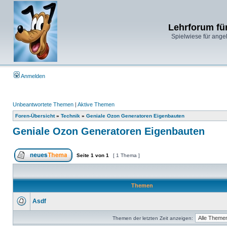
Lehrforum fü
Spielwiese für ange
Anmelden
Unbeantwortete Themen
|
Aktive Themen
Foren-Übersicht
»
Technik
»
Geniale Ozon Generatoren Eigenbauten
Geniale Ozon Generatoren Eigenbauten
Seite
1
von
1
[ 1 Thema ]
Themen
Asdf
Themen der letzten Zeit anzeigen: