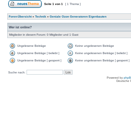
Seite
1
von
1
[ 1 Thema ]
Foren-Übersicht
»
Technik
»
Geniale Ozon Generatoren Eigenbauten
Wer ist online?
Mitglieder in diesem Forum: 0 Mitglieder und 1 Gast
Ungelesene Beiträge
Keine ungelesenen Beiträge
Ungelesene Beiträge [ beliebt ]
Keine ungelesenen Beiträge [ beliebt ]
Ungelesene Beiträge [ gesperrt ]
Keine ungelesenen Beiträge [ gesperrt ]
Suche nach:
Powered by
php
Deutsche 