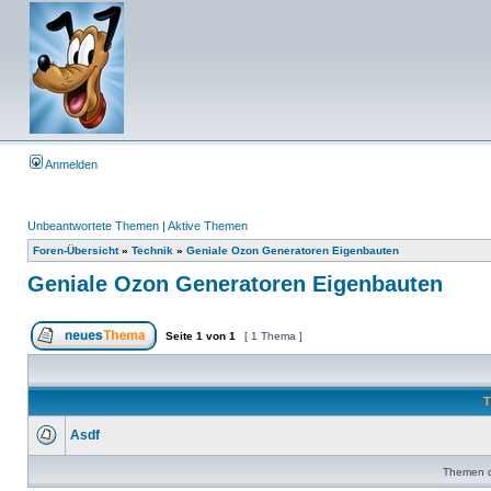
Anmelden
Unbeantwortete Themen
|
Aktive Themen
Foren-Übersicht
»
Technik
»
Geniale Ozon Generatoren Eigenbauten
Geniale Ozon Generatoren Eigenbauten
Seite
1
von
1
[ 1 Thema ]
T
Asdf
Themen de