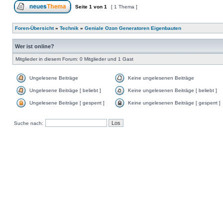
Seite
1
von
1
[ 1 Thema ]
Foren-Übersicht
»
Technik
»
Geniale Ozon Generatoren Eigenbauten
Wer ist online?
Mitglieder in diesem Forum: 0 Mitglieder und 1 Gast
Ungelesene Beiträge
Keine ungelesenen Beiträge
Ungelesene Beiträge [ beliebt ]
Keine ungelesenen Beiträge [ beliebt ]
Ungelesene Beiträge [ gesperrt ]
Keine ungelesenen Beiträge [ gesperrt ]
Suche nach: