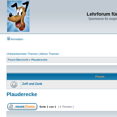
Lehrforum fü
Spielwiese für ange
Anmelden
Unbeantwortete Themen
|
Aktive Themen
Foren-Übersicht
»
Plauderecke
Forum
Zoff und Zank
Plauderecke
Seite
1
von
1
[ 4 Themen ]