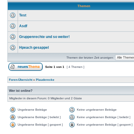
Themen
Test
Asdf
Gruppenrechte und so weiter!
Hpeach gesappel
Themen der letzten Zeit anzeigen:
Seite
1
von
1
[ 4 Themen ]
Foren-Übersicht
»
Plauderecke
Wer ist online?
Mitglieder in diesem Forum: 0 Mitglieder und 2 Gäste
Ungelesene Beiträge
Keine ungelesenen Beiträge
Ungelesene Beiträge [ beliebt ]
Keine ungelesenen Beiträge [ beliebt ]
Ungelesene Beiträge [ gesperrt ]
Keine ungelesenen Beiträge [ gesperrt ]