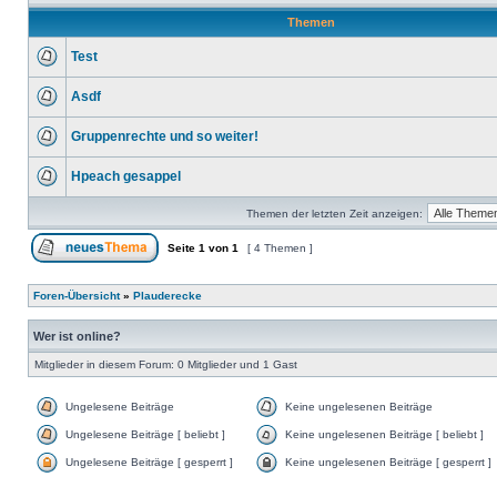
Themen
Test
Asdf
Gruppenrechte und so weiter!
Hpeach gesappel
Themen der letzten Zeit anzeigen:
Seite
1
von
1
[ 4 Themen ]
Foren-Übersicht
»
Plauderecke
Wer ist online?
Mitglieder in diesem Forum: 0 Mitglieder und 1 Gast
Ungelesene Beiträge
Keine ungelesenen Beiträge
Ungelesene Beiträge [ beliebt ]
Keine ungelesenen Beiträge [ beliebt ]
Ungelesene Beiträge [ gesperrt ]
Keine ungelesenen Beiträge [ gesperrt ]