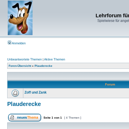
Lehrforum fü
Spielwiese für ange
Anmelden
Unbeantwortete Themen
|
Aktive Themen
Foren-Übersicht
»
Plauderecke
Forum
Zoff und Zank
Plauderecke
Seite
1
von
1
[ 4 Themen ]