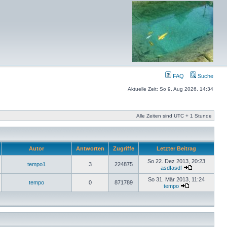
FAQ
Suche
Aktuelle Zeit: So 9. Aug 2026, 14:34
Alle Zeiten sind UTC + 1 Stunde
Autor
Antworten
Zugriffe
Letzter Beitrag
So 22. Dez 2013, 20:23
tempo1
3
224875
asdfasdf
So 31. Mär 2013, 11:24
tempo
0
871789
tempo