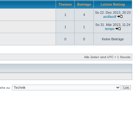
Themen
Beiträge
Letzter Beitrag
So 22. Dez 2013, 20:23
1
4
asdfasdf
So 31. Mär 2013, 11:24
1
1
tempo
0
0
Keine Beiträge
Alle Zeiten sind UTC + 1 Stunde
ehe zu: