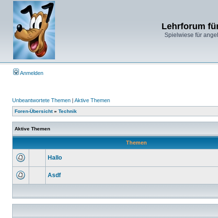
Lehrforum fü
Spielwiese für ange
Anmelden
Unbeantwortete Themen
|
Aktive Themen
Foren-Übersicht
»
Technik
Aktive Themen
Themen
Hallo
Asdf