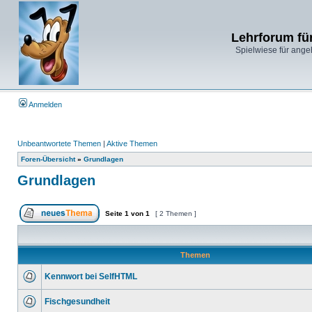
Lehrforum fü
Spielwiese für ange
Anmelden
Unbeantwortete Themen
|
Aktive Themen
Foren-Übersicht
»
Grundlagen
Grundlagen
Seite
1
von
1
[ 2 Themen ]
Themen
Kennwort bei SelfHTML
Fischgesundheit