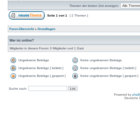
Themen der letzten Zeit anzeigen:
Seite
1
von
1
[ 2 Themen ]
Foren-Übersicht
»
Grundlagen
Wer ist online?
Mitglieder in diesem Forum: 0 Mitglieder und 1 Gast
Ungelesene Beiträge
Keine ungelesenen Beiträge
Ungelesene Beiträge [ beliebt ]
Keine ungelesenen Beiträge [ beliebt ]
Ungelesene Beiträge [ gesperrt ]
Keine ungelesenen Beiträge [ gesperrt ]
Suche nach:
Powered by
php
Deutsche 