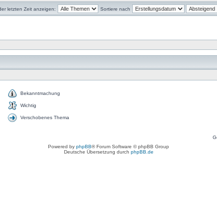
r letzten Zeit anzeigen:
Sortiere nach
Bekanntmachung
Wichtig
Verschobenes Thema
G
Powered by
phpBB
® Forum Software © phpBB Group
Deutsche Übersetzung durch
phpBB.de