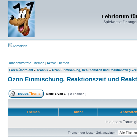
Lehrforum fü
Spielwiese für ange
Anmelden
Unbeantwortete Themen
|
Aktive Themen
Foren-Übersicht
»
Technik
»
Ozon Einmischung, Reaktionszeit und Reaktionsweg-Ver
Ozon Einmischung, Reaktionszeit und Reak
Seite
1
von
1
[ 0 Themen ]
Themen
Autor
Antworte
In diesem Forum gi
Themen der letzten Zeit anzeigen: