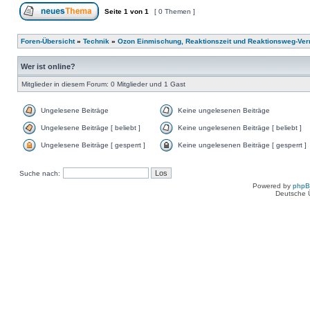
Seite
1
von
1
[ 0 Themen ]
Foren-Übersicht
»
Technik
»
Ozon Einmischung, Reaktionszeit und Reaktionsweg-Ver
Wer ist online?
Mitglieder in diesem Forum: 0 Mitglieder und 1 Gast
Ungelesene Beiträge
Keine ungelesenen Beiträge
Ungelesene Beiträge [ beliebt ]
Keine ungelesenen Beiträge [ beliebt ]
Ungelesene Beiträge [ gesperrt ]
Keine ungelesenen Beiträge [ gesperrt ]
Suche nach:
Powered by
php
Deutsche 