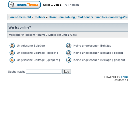
Seite
1
von
1
[ 0 Themen ]
Foren-Übersicht
»
Technik
»
Ozon Einmischung, Reaktionszeit und Reaktionsweg-Ver
Wer ist online?
Mitglieder in diesem Forum: 0 Mitglieder und 1 Gast
Ungelesene Beiträge
Keine ungelesenen Beiträge
Ungelesene Beiträge [ beliebt ]
Keine ungelesenen Beiträge [ beliebt ]
Ungelesene Beiträge [ gesperrt ]
Keine ungelesenen Beiträge [ gesperrt ]
Suche nach:
Powered by
php
Deutsche 