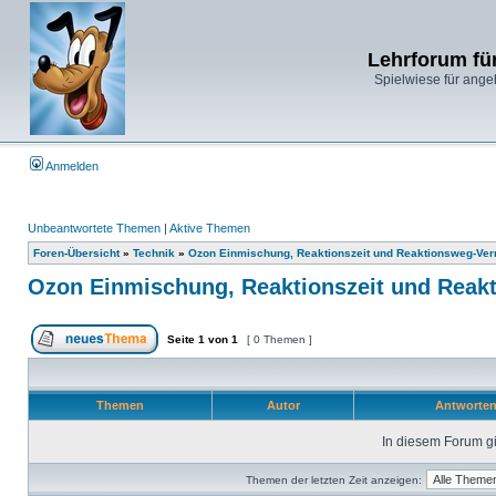
Lehrforum fü
Spielwiese für ange
Anmelden
Unbeantwortete Themen
|
Aktive Themen
Foren-Übersicht
»
Technik
»
Ozon Einmischung, Reaktionszeit und Reaktionsweg-Ver
Ozon Einmischung, Reaktionszeit und Reak
Seite
1
von
1
[ 0 Themen ]
Themen
Autor
Antworte
In diesem Forum gi
Themen der letzten Zeit anzeigen: