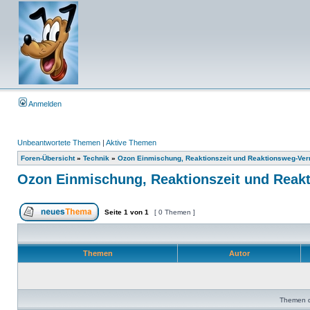
Anmelden
Unbeantwortete Themen
|
Aktive Themen
Foren-Übersicht
»
Technik
»
Ozon Einmischung, Reaktionszeit und Reaktionsweg-Ver
Ozon Einmischung, Reaktionszeit und Reak
Seite
1
von
1
[ 0 Themen ]
Themen
Autor
Themen de