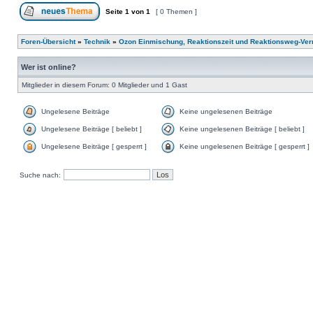
Seite
1
von
1
[ 0 Themen ]
Foren-Übersicht
»
Technik
»
Ozon Einmischung, Reaktionszeit und Reaktionsweg-Ver
Wer ist online?
Mitglieder in diesem Forum: 0 Mitglieder und 1 Gast
Ungelesene Beiträge
Keine ungelesenen Beiträge
Ungelesene Beiträge [ beliebt ]
Keine ungelesenen Beiträge [ beliebt ]
Ungelesene Beiträge [ gesperrt ]
Keine ungelesenen Beiträge [ gesperrt ]
Suche nach: