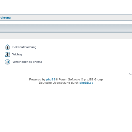
rohrung
Bekanntmachung
Wichtig
Verschobenes Thema
G
Powered by
phpBB
® Forum Software © phpBB Group
Deutsche Übersetzung durch
phpBB.de