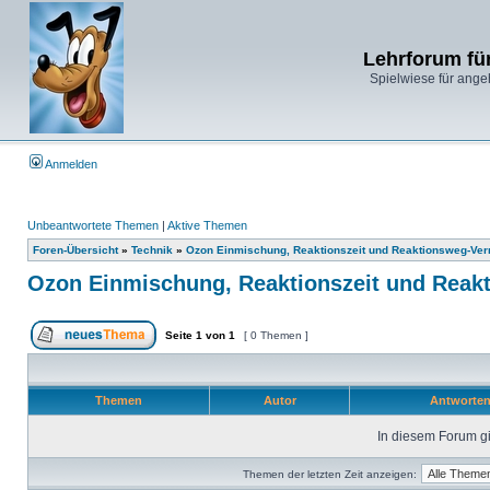
Lehrforum fü
Spielwiese für ange
Anmelden
Unbeantwortete Themen
|
Aktive Themen
Foren-Übersicht
»
Technik
»
Ozon Einmischung, Reaktionszeit und Reaktionsweg-Ver
Ozon Einmischung, Reaktionszeit und Reak
Seite
1
von
1
[ 0 Themen ]
Themen
Autor
Antworte
In diesem Forum gi
Themen der letzten Zeit anzeigen: