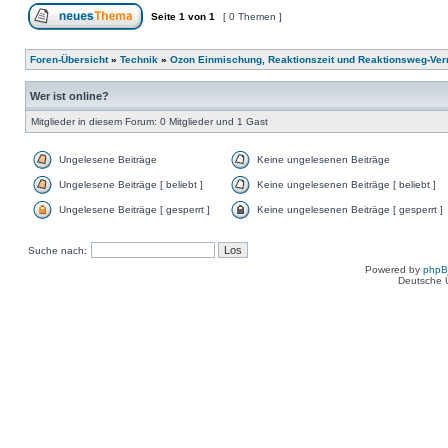
Seite
1
von
1
[ 0 Themen ]
Foren-Übersicht
»
Technik
»
Ozon Einmischung, Reaktionszeit und Reaktionsweg-Ver
Wer ist online?
Mitglieder in diesem Forum: 0 Mitglieder und 1 Gast
Ungelesene Beiträge
Keine ungelesenen Beiträge
Ungelesene Beiträge [ beliebt ]
Keine ungelesenen Beiträge [ beliebt ]
Ungelesene Beiträge [ gesperrt ]
Keine ungelesenen Beiträge [ gesperrt ]
Suche nach:
Powered by
php
Deutsche 