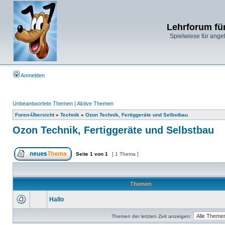
Lehrforum fü
Spielwiese für ange
Anmelden
Unbeantwortete Themen
|
Aktive Themen
Foren-Übersicht
»
Technik
»
Ozon Technik, Fertiggeräte und Selbstbau
Ozon Technik, Fertiggeräte und Selbstbau
Seite
1
von
1
[ 1 Thema ]
Themen
Hallo
Themen der letzten Zeit anzeigen: