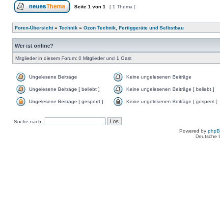
Seite
1
von
1
[ 1 Thema ]
Foren-Übersicht
»
Technik
»
Ozon Technik, Fertiggeräte und Selbstbau
Wer ist online?
Mitglieder in diesem Forum: 0 Mitglieder und 1 Gast
Ungelesene Beiträge
Keine ungelesenen Beiträge
Ungelesene Beiträge [ beliebt ]
Keine ungelesenen Beiträge [ beliebt ]
Ungelesene Beiträge [ gesperrt ]
Keine ungelesenen Beiträge [ gesperrt ]
Suche nach:
Powered by
php
Deutsche 