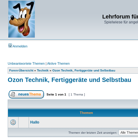
Lehrforum fü
Spielwiese für ange
Anmelden
Unbeantwortete Themen
|
Aktive Themen
Foren-Übersicht
»
Technik
»
Ozon Technik, Fertiggeräte und Selbstbau
Ozon Technik, Fertiggeräte und Selbstbau
Seite
1
von
1
[ 1 Thema ]
Themen
Hallo
Themen der letzten Zeit anzeigen: