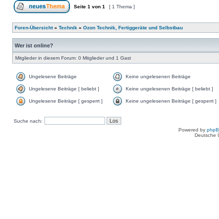
Seite
1
von
1
[ 1 Thema ]
Foren-Übersicht
»
Technik
»
Ozon Technik, Fertiggeräte und Selbstbau
Wer ist online?
Mitglieder in diesem Forum: 0 Mitglieder und 1 Gast
Ungelesene Beiträge
Keine ungelesenen Beiträge
Ungelesene Beiträge [ beliebt ]
Keine ungelesenen Beiträge [ beliebt ]
Ungelesene Beiträge [ gesperrt ]
Keine ungelesenen Beiträge [ gesperrt ]
Suche nach:
Powered by
php
Deutsche 