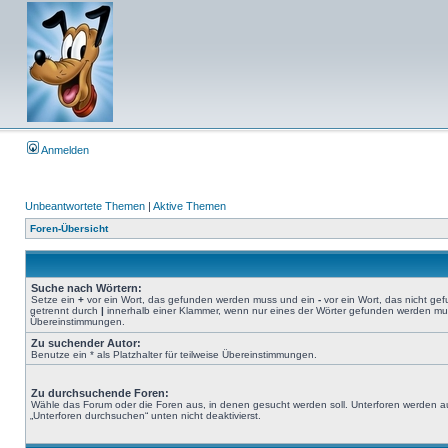
Anmelden
Unbeantwortete Themen
|
Aktive Themen
Foren-Übersicht
Suche nach Wörtern:
Setze ein
+
vor ein Wort, das gefunden werden muss und ein
-
vor ein Wort, das nicht g
getrennt durch
|
innerhalb einer Klammer, wenn nur eines der Wörter gefunden werden muss.
Übereinstimmungen.
Zu suchender Autor:
Benutze ein * als Platzhalter für teilweise Übereinstimmungen.
Zu durchsuchende Foren:
Wähle das Forum oder die Foren aus, in denen gesucht werden soll. Unterforen werden au
„Unterforen durchsuchen“ unten nicht deaktivierst.