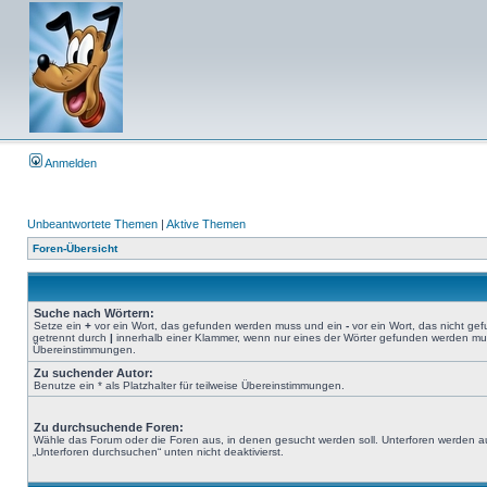
Anmelden
Unbeantwortete Themen
|
Aktive Themen
Foren-Übersicht
Suche nach Wörtern:
Setze ein
+
vor ein Wort, das gefunden werden muss und ein
-
vor ein Wort, das nicht g
getrennt durch
|
innerhalb einer Klammer, wenn nur eines der Wörter gefunden werden muss.
Übereinstimmungen.
Zu suchender Autor:
Benutze ein * als Platzhalter für teilweise Übereinstimmungen.
Zu durchsuchende Foren:
Wähle das Forum oder die Foren aus, in denen gesucht werden soll. Unterforen werden au
„Unterforen durchsuchen“ unten nicht deaktivierst.