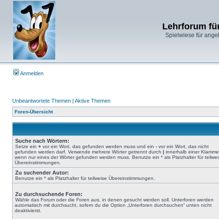
Lehrforum fü
Spielwiese für ange
Anmelden
Unbeantwortete Themen
|
Aktive Themen
Foren-Übersicht
Suche nach Wörtern:
Setze ein
+
vor ein Wort, das gefunden werden muss und ein
-
vor ein Wort, das nicht
gefunden werden darf. Verwende mehrere Wörter getrennt durch
|
innerhalb einer Klamme
wenn nur eines der Wörter gefunden werden muss. Benutze ein * als Platzhalter für teilwe
Übereinstimmungen.
Zu suchender Autor:
Benutze ein * als Platzhalter für teilweise Übereinstimmungen.
Zu durchsuchende Foren:
Wähle das Forum oder die Foren aus, in denen gesucht werden soll. Unterforen werden
automatisch mit durchsucht, sofern du die Option „Unterforen durchsuchen“ unten nicht
deaktivierst.