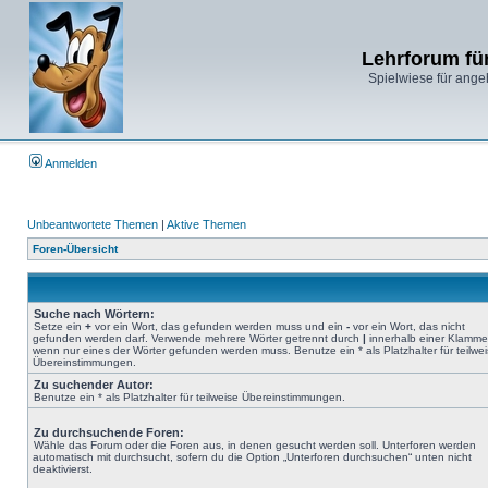
Lehrforum fü
Spielwiese für ange
Anmelden
Unbeantwortete Themen
|
Aktive Themen
Foren-Übersicht
Suche nach Wörtern:
Setze ein
+
vor ein Wort, das gefunden werden muss und ein
-
vor ein Wort, das nicht
gefunden werden darf. Verwende mehrere Wörter getrennt durch
|
innerhalb einer Klamme
wenn nur eines der Wörter gefunden werden muss. Benutze ein * als Platzhalter für teilwe
Übereinstimmungen.
Zu suchender Autor:
Benutze ein * als Platzhalter für teilweise Übereinstimmungen.
Zu durchsuchende Foren:
Wähle das Forum oder die Foren aus, in denen gesucht werden soll. Unterforen werden
automatisch mit durchsucht, sofern du die Option „Unterforen durchsuchen“ unten nicht
deaktivierst.