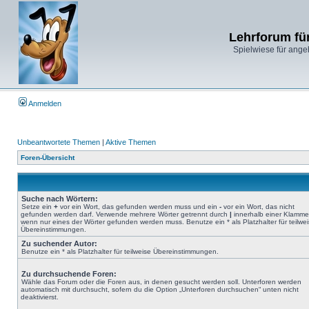
Lehrforum fü
Spielwiese für ange
Anmelden
Unbeantwortete Themen
|
Aktive Themen
Foren-Übersicht
Suche nach Wörtern:
Setze ein
+
vor ein Wort, das gefunden werden muss und ein
-
vor ein Wort, das nicht
gefunden werden darf. Verwende mehrere Wörter getrennt durch
|
innerhalb einer Klamme
wenn nur eines der Wörter gefunden werden muss. Benutze ein * als Platzhalter für teilwe
Übereinstimmungen.
Zu suchender Autor:
Benutze ein * als Platzhalter für teilweise Übereinstimmungen.
Zu durchsuchende Foren:
Wähle das Forum oder die Foren aus, in denen gesucht werden soll. Unterforen werden
automatisch mit durchsucht, sofern du die Option „Unterforen durchsuchen“ unten nicht
deaktivierst.