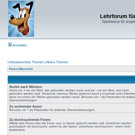
Lehrforum fü
Spielwiese für ange
Anmelden
Unbeantwortete Themen
|
Aktive Themen
Foren-Übersicht
Suche nach Wörtern:
Setze ein
+
vor ein Wort, das gefunden werden muss und ein
-
vor ein Wort, das nicht
gefunden werden darf. Verwende mehrere Wörter getrennt durch
|
innerhalb einer Klamme
wenn nur eines der Wörter gefunden werden muss. Benutze ein * als Platzhalter für teilwe
Übereinstimmungen.
Zu suchender Autor:
Benutze ein * als Platzhalter für teilweise Übereinstimmungen.
Zu durchsuchende Foren:
Wähle das Forum oder die Foren aus, in denen gesucht werden soll. Unterforen werden
automatisch mit durchsucht, sofern du die Option „Unterforen durchsuchen“ unten nicht
deaktivierst.