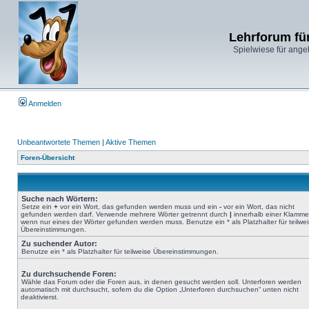
Lehrforum fü
Spielwiese für ange
Anmelden
Unbeantwortete Themen
|
Aktive Themen
Foren-Übersicht
Suche nach Wörtern:
Setze ein
+
vor ein Wort, das gefunden werden muss und ein
-
vor ein Wort, das nicht
gefunden werden darf. Verwende mehrere Wörter getrennt durch
|
innerhalb einer Klamme
wenn nur eines der Wörter gefunden werden muss. Benutze ein * als Platzhalter für teilwe
Übereinstimmungen.
Zu suchender Autor:
Benutze ein * als Platzhalter für teilweise Übereinstimmungen.
Zu durchsuchende Foren:
Wähle das Forum oder die Foren aus, in denen gesucht werden soll. Unterforen werden
automatisch mit durchsucht, sofern du die Option „Unterforen durchsuchen“ unten nicht
deaktivierst.