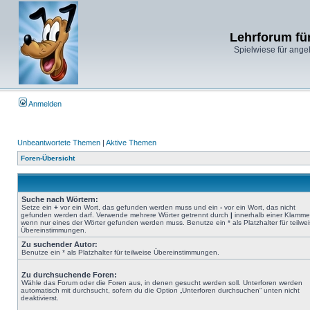
Lehrforum fü
Spielwiese für ange
Anmelden
Unbeantwortete Themen
|
Aktive Themen
Foren-Übersicht
Suche nach Wörtern:
Setze ein
+
vor ein Wort, das gefunden werden muss und ein
-
vor ein Wort, das nicht
gefunden werden darf. Verwende mehrere Wörter getrennt durch
|
innerhalb einer Klamme
wenn nur eines der Wörter gefunden werden muss. Benutze ein * als Platzhalter für teilwe
Übereinstimmungen.
Zu suchender Autor:
Benutze ein * als Platzhalter für teilweise Übereinstimmungen.
Zu durchsuchende Foren:
Wähle das Forum oder die Foren aus, in denen gesucht werden soll. Unterforen werden
automatisch mit durchsucht, sofern du die Option „Unterforen durchsuchen“ unten nicht
deaktivierst.