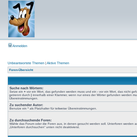
Anmelden
Unbeantwortete Themen
|
Aktive Themen
Foren-Übersicht
Suche nach Wörtern:
Setze ein
+
vor ein Wort, das gefunden werden muss und ein
-
vor ein Wort, das nicht g
getrennt durch
|
innerhalb einer Klammer, wenn nur eines der Wörter gefunden werden muss.
Übereinstimmungen.
Zu suchender Autor:
Benutze ein * als Platzhalter für teilweise Übereinstimmungen.
Zu durchsuchende Foren:
Wähle das Forum oder die Foren aus, in denen gesucht werden soll. Unterforen werden au
„Unterforen durchsuchen“ unten nicht deaktivierst.