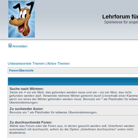
Lehrforum fü
Spielwiese für ange
Anmelden
Unbeantwortete Themen
|
Aktive Themen
Foren-Übersicht
Suche nach Wörtern:
Setze ein
+
vor ein Wort, das gefunden werden muss und ein
-
vor ein Wort, das nicht
gefunden werden darf. Verwende mehrere Wörter getrennt durch
|
innerhalb einer Klamme
wenn nur eines der Wörter gefunden werden muss. Benutze ein * als Platzhalter für teilwe
Übereinstimmungen.
Zu suchender Autor:
Benutze ein * als Platzhalter für teilweise Übereinstimmungen.
Zu durchsuchende Foren:
Wähle das Forum oder die Foren aus, in denen gesucht werden soll. Unterforen werden
automatisch mit durchsucht, sofern du die Option „Unterforen durchsuchen“ unten nicht
deaktivierst.