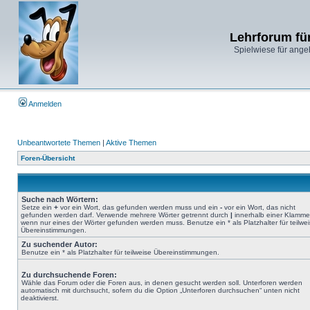
Lehrforum fü
Spielwiese für ange
Anmelden
Unbeantwortete Themen
|
Aktive Themen
Foren-Übersicht
Suche nach Wörtern:
Setze ein
+
vor ein Wort, das gefunden werden muss und ein
-
vor ein Wort, das nicht
gefunden werden darf. Verwende mehrere Wörter getrennt durch
|
innerhalb einer Klamme
wenn nur eines der Wörter gefunden werden muss. Benutze ein * als Platzhalter für teilwe
Übereinstimmungen.
Zu suchender Autor:
Benutze ein * als Platzhalter für teilweise Übereinstimmungen.
Zu durchsuchende Foren:
Wähle das Forum oder die Foren aus, in denen gesucht werden soll. Unterforen werden
automatisch mit durchsucht, sofern du die Option „Unterforen durchsuchen“ unten nicht
deaktivierst.