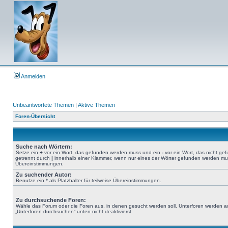
Anmelden
Unbeantwortete Themen
|
Aktive Themen
Foren-Übersicht
Suche nach Wörtern:
Setze ein
+
vor ein Wort, das gefunden werden muss und ein
-
vor ein Wort, das nicht g
getrennt durch
|
innerhalb einer Klammer, wenn nur eines der Wörter gefunden werden muss.
Übereinstimmungen.
Zu suchender Autor:
Benutze ein * als Platzhalter für teilweise Übereinstimmungen.
Zu durchsuchende Foren:
Wähle das Forum oder die Foren aus, in denen gesucht werden soll. Unterforen werden au
„Unterforen durchsuchen“ unten nicht deaktivierst.