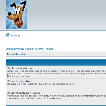
Anmelden
Unbeantwortete Themen
|
Aktive Themen
Foren-Übersicht
Suche nach Wörtern:
Setze ein
+
vor ein Wort, das gefunden werden muss und ein
-
vor ein Wort, das nicht g
getrennt durch
|
innerhalb einer Klammer, wenn nur eines der Wörter gefunden werden muss.
Übereinstimmungen.
Zu suchender Autor:
Benutze ein * als Platzhalter für teilweise Übereinstimmungen.
Zu durchsuchende Foren:
Wähle das Forum oder die Foren aus, in denen gesucht werden soll. Unterforen werden au
„Unterforen durchsuchen“ unten nicht deaktivierst.