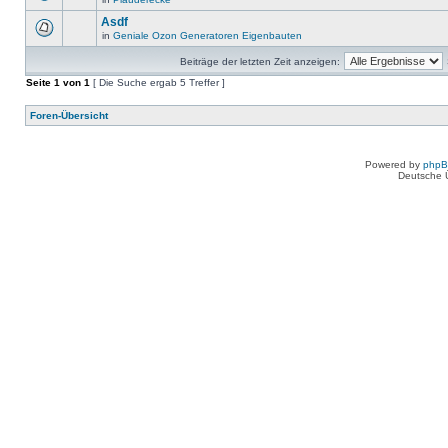
Asdf
in
Geniale Ozon Generatoren Eigenbauten
Beiträge der letzten Zeit anzeigen:
Seite
1
von
1
[ Die Suche ergab 5 Treffer ]
Foren-Übersicht
Powered by
php
Deutsche 