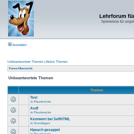
Lehrforum fü
Spielwiese für ange
Anmelden
Unbeantwortete Themen
|
Aktive Themen
Foren-Übersicht
Unbeantwortete Themen
Themen
Test
in
Plauderecke
Asdf
in
Plauderecke
Kennwort bei SelfHTML
in
Grundlagen
Hpeach gesappel
in
Plauderecke