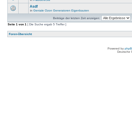
Asdf
in
Geniale Ozon Generatoren Eigenbauten
Beiträge der letzten Zeit anzeigen:
Seite
1
von
1
[ Die Suche ergab 5 Treffer ]
Foren-Übersicht
Powered by
php
Deutsche 