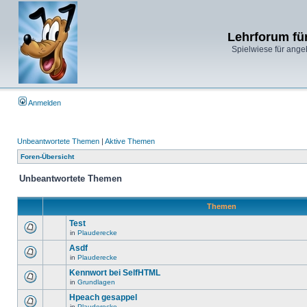
Lehrforum fü
Spielwiese für ange
Anmelden
Unbeantwortete Themen
|
Aktive Themen
Foren-Übersicht
Unbeantwortete Themen
Themen
Test
in
Plauderecke
Asdf
in
Plauderecke
Kennwort bei SelfHTML
in
Grundlagen
Hpeach gesappel
in
Plauderecke