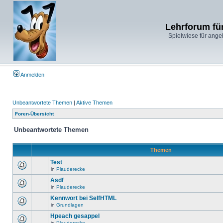
Lehrforum fü
Spielwiese für ange
Anmelden
Unbeantwortete Themen
|
Aktive Themen
Foren-Übersicht
Unbeantwortete Themen
Themen
Test
in
Plauderecke
Asdf
in
Plauderecke
Kennwort bei SelfHTML
in
Grundlagen
Hpeach gesappel
in
Plauderecke