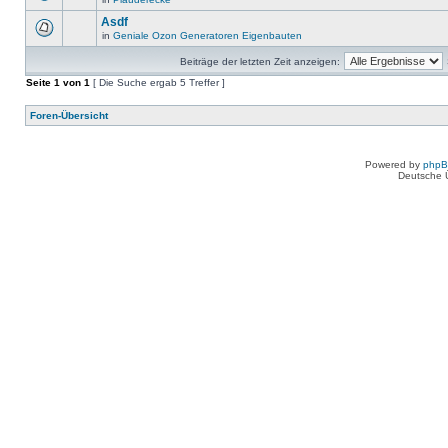
Asdf
in
Geniale Ozon Generatoren Eigenbauten
Beiträge der letzten Zeit anzeigen:
Seite
1
von
1
[ Die Suche ergab 5 Treffer ]
Foren-Übersicht
Powered by
php
Deutsche 