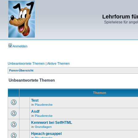
Lehrforum fü
Spielwiese für ange
Anmelden
Unbeantwortete Themen
|
Aktive Themen
Foren-Übersicht
Unbeantwortete Themen
Themen
Test
in
Plauderecke
Asdf
in
Plauderecke
Kennwort bei SelfHTML
in
Grundlagen
Hpeach gesappel
in
Plauderecke