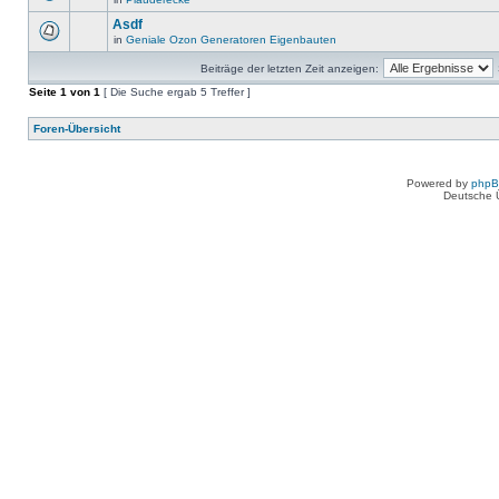
Asdf
in
Geniale Ozon Generatoren Eigenbauten
Beiträge der letzten Zeit anzeigen:
Seite
1
von
1
[ Die Suche ergab 5 Treffer ]
Foren-Übersicht
Powered by
php
Deutsche 