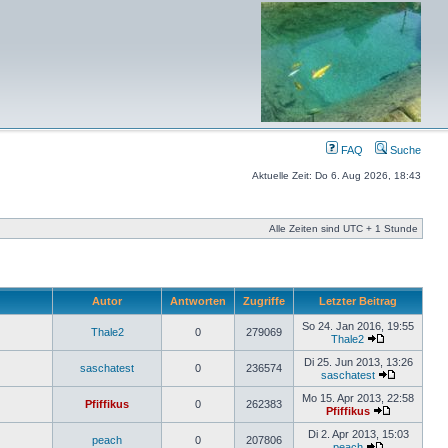
FAQ
Suche
Aktuelle Zeit: Do 6. Aug 2026, 18:43
Alle Zeiten sind UTC + 1 Stunde
Autor
Antworten
Zugriffe
Letzter Beitrag
So 24. Jan 2016, 19:55
Thale2
0
279069
Thale2
Di 25. Jun 2013, 13:26
saschatest
0
236574
saschatest
Mo 15. Apr 2013, 22:58
Pfiffikus
0
262383
Pfiffikus
Di 2. Apr 2013, 15:03
peach
0
207806
peach