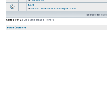
Asdf
in
Geniale Ozon Generatoren Eigenbauten
Beiträge der letzt
Seite
1
von
1
[ Die Suche ergab 5 Treffer ]
Foren-Übersicht