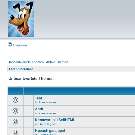
Anmelden
Unbeantwortete Themen
|
Aktive Themen
Foren-Übersicht
Unbeantwortete Themen
Test
in
Plauderecke
Asdf
in
Plauderecke
Kennwort bei SelfHTML
in
Grundlagen
Hpeach gesappel
in
Plauderecke