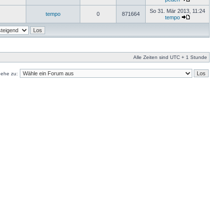
So 31. Mär 2013, 11:24
tempo
0
871664
tempo
Alle Zeiten sind UTC + 1 Stunde
ehe zu: