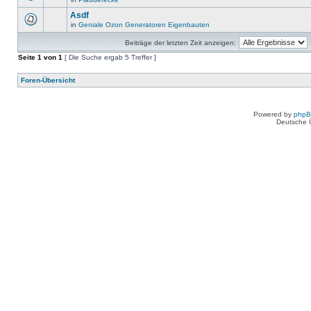
Asdf
in
Geniale Ozon Generatoren Eigenbauten
Beiträge der letzten Zeit anzeigen:
Seite
1
von
1
[ Die Suche ergab 5 Treffer ]
Foren-Übersicht
Powered by
php
Deutsche 