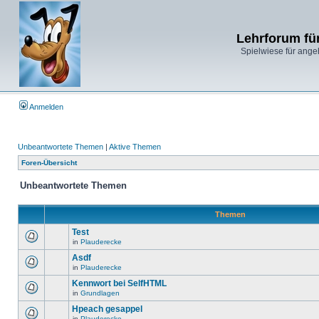
Lehrforum fü
Spielwiese für ange
Anmelden
Unbeantwortete Themen
|
Aktive Themen
Foren-Übersicht
Unbeantwortete Themen
Themen
Test
in
Plauderecke
Asdf
in
Plauderecke
Kennwort bei SelfHTML
in
Grundlagen
Hpeach gesappel
in
Plauderecke