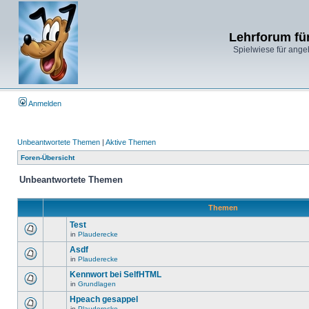
Lehrforum fü
Spielwiese für ange
Anmelden
Unbeantwortete Themen
|
Aktive Themen
Foren-Übersicht
Unbeantwortete Themen
Themen
Test
in
Plauderecke
Asdf
in
Plauderecke
Kennwort bei SelfHTML
in
Grundlagen
Hpeach gesappel
in
Plauderecke