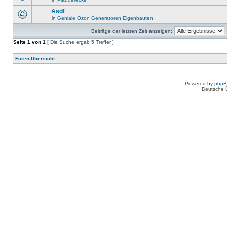
Asdf
in
Geniale Ozon Generatoren Eigenbauten
Beiträge der letzten Zeit anzeigen:
Seite
1
von
1
[ Die Suche ergab 5 Treffer ]
Foren-Übersicht
Powered by
php
Deutsche 